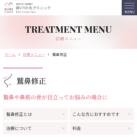
MENU
ホーム
診療メニュー
診療メニュー
ホーム
診療メニュー
鷲鼻修正
おすすめプラン
料金表
鷲鼻修正
鷲鼻や鼻筋の骨が目立ってお悩みの場合に
クリニック紹介
鷲鼻修正とは
こんな方におすすめです
ドクター紹介
治療について
料金
予約・相談