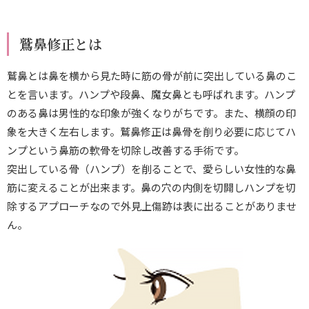
リクルート
鷲鼻修正とは
【手術用】未成年の方 同意書
鷲鼻とは鼻を横から見た時に筋の骨が前に突出している鼻のこ
とを言います。ハンプや段鼻、魔女鼻とも呼ばれます。ハンプ
【処方薬用】未成年の方 同意書
のある鼻は男性的な印象が強くなりがちです。また、横顔の印
象を大きく左右します。鷲鼻修正は鼻骨を削り必要に応じてハ
ンプという鼻筋の軟骨を切除し改善する手術です。
突出している骨（ハンプ）を削ることで、愛らしい女性的な鼻
診療可能日
筋に変えることが出来ます。鼻の穴の内側を切開しハンプを切
除するアプローチなので外見上傷跡は表に出ることがありませ
ご相談・ご予約はこちらから
ん。
0120-884-790
TEL.
電話受付：9:30～18:00