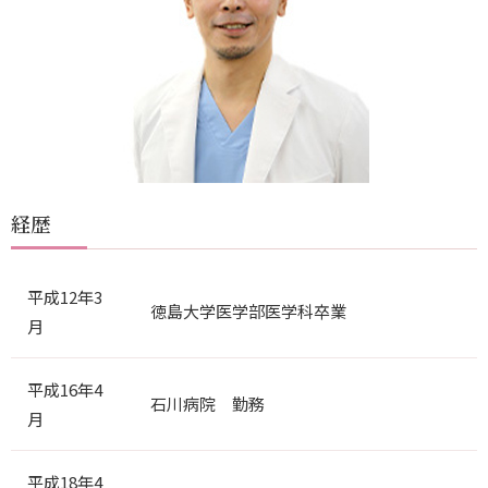
リクルート
【手術用】未成年の方 同意書
【処方薬用】未成年の方 同意書
経歴
診療可能日
平成12年3
徳島大学医学部医学科卒業
月
ご相談・ご予約はこちらから
平成16年4
石川病院 勤務
0120-884-790
TEL.
月
電話受付：9:30～18:00
平成18年4