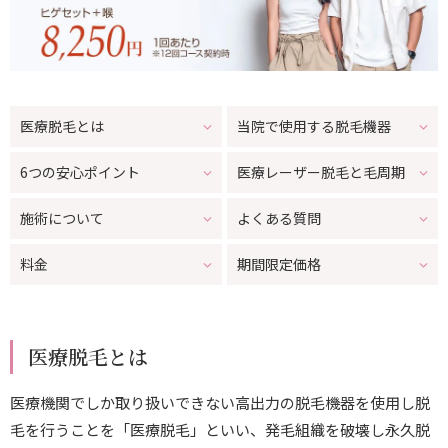
リクルート
【手術用】未成年の方 同意書
医療脱毛とは
当院で使用する脱毛機器
【処方薬用】未成年の方 同意書
6つの安心ポイント
医療レーザー脱毛と毛周期
施術について
よくある質問
診療可能日
料金
期間限定価格
ご相談・ご予約はこちらから
医療脱毛とは
0120-884-790
TEL.
医療機関でしか取り扱いできない高出力の脱毛機器を使用し脱
電話受付：9:30～18:00
毛を行うことを「医療脱毛」といい、発毛組織を破壊し永久脱