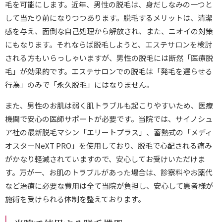
毛を可能にします。近年、男性の脱毛は、身だしなみの一つと
LINE相談
して当たり前になりつつあります。脱毛するメリットは、清潔
感を与え、面倒な自己処理から解放され、また、ニオイの対策
にもなります。それならば脱毛しようと、エステサロンを検討
WEB相談・予約
される方もいらっしゃいますが、男性の脱毛には断然「医療脱
毛」が効果的です。エステサロンでの脱毛は「発毛を遅らせる
行為」のみで「永久脱毛」にはなりません。
また、男性のお肌は弱く肌トラブルも起こりやすいため、医療
機関で安心の医師サポートが必要です。当院では、サイノシュ
ア社の最新脱毛マシン「エリートプラス」、蓄熱式の「メディ
オスターNeXT PRO」を使用しており、脱毛で心配される痛み
がかなり軽減されていますので、安心してお受けいただけま
す。万が一、お肌のトラブルがあった場合は、診察料やお薬代
など治療に必要な費用は全て当院が負担し、安心して患者様が
施術を受けられる体制を整えております。