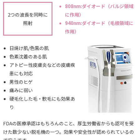
808nm:ダイオード（バルジ領域
2つの波長を同時に
に作用）
照射
940nm:ダイオード（毛根領域に
作用）
日焼け肌/色黒の肌
色素沈着のある肌
アトピー性皮膚炎などの皮膚疾
患にも対応
男性のヒゲ
痛みに弱い
硬毛化した毛・軟毛にも効果あ
り
FDAの医療承認はもちろんのこと、厚生労働省からも認可を受
けた数少ない脱毛機の一つ。効果や安全性が認められているの